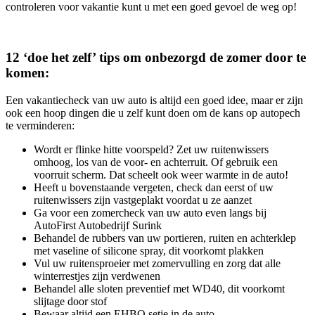
controleren voor vakantie kunt u met een goed gevoel de weg op!
12 ‘doe het zelf’ tips om onbezorgd de zomer door te
komen:
Een vakantiecheck van uw auto is altijd een goed idee, maar er zijn
ook een hoop dingen die u zelf kunt doen om de kans op autopech
te verminderen:
Wordt er flinke hitte voorspeld? Zet uw ruitenwissers
omhoog, los van de voor- en achterruit. Of gebruik een
voorruit scherm. Dat scheelt ook weer warmte in de auto!
Heeft u bovenstaande vergeten, check dan eerst of uw
ruitenwissers zijn vastgeplakt voordat u ze aanzet
Ga voor een zomercheck van uw auto even langs bij
AutoFirst Autobedrijf Surink
Behandel de rubbers van uw portieren, ruiten en achterklep
met vaseline of silicone spray, dit voorkomt plakken
Vul uw ruitensproeier met zomervulling en zorg dat alle
winterrestjes zijn verdwenen
Behandel alle sloten preventief met WD40, dit voorkomt
slijtage door stof
Bewaar altijd een EHBO setje in de auto