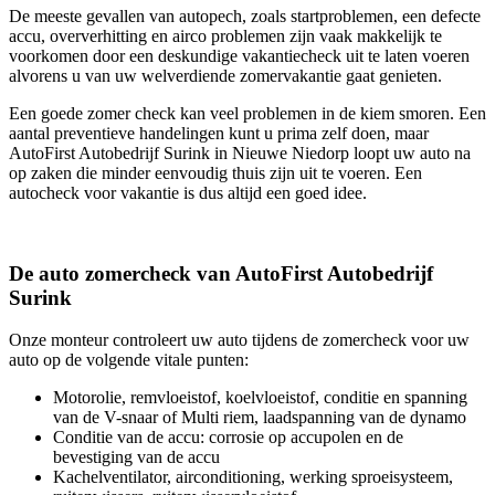
De meeste gevallen van autopech, zoals startproblemen, een defecte
accu, oververhitting en airco problemen zijn vaak makkelijk te
voorkomen door een deskundige vakantiecheck uit te laten voeren
alvorens u van uw welverdiende zomervakantie gaat genieten.
Een goede zomer check kan veel problemen in de kiem smoren. Een
aantal preventieve handelingen kunt u prima zelf doen, maar
AutoFirst Autobedrijf Surink in Nieuwe Niedorp loopt uw auto na
op zaken die minder eenvoudig thuis zijn uit te voeren. Een
autocheck voor vakantie is dus altijd een goed idee.
De auto zomercheck van AutoFirst Autobedrijf
Surink
Onze monteur controleert uw auto tijdens de zomercheck voor uw
auto op de volgende vitale punten:
Motorolie, remvloeistof, koelvloeistof, conditie en spanning
van de V-snaar of Multi riem, laadspanning van de dynamo
Conditie van de accu: corrosie op accupolen en de
bevestiging van de accu
Kachelventilator, airconditioning, werking sproeisysteem,